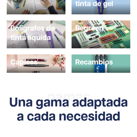
tinta de gel
Bolígrafos de
Begreen
tinta líquida
Capless
Recambios
gamas
Una gama adaptada
a cada necesidad