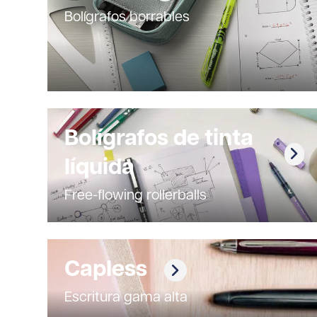
Bolígrafos borrables
Bolígrafos de tinta
líquida
Free-flowing rollerballs
Capless
Escritura gama alta