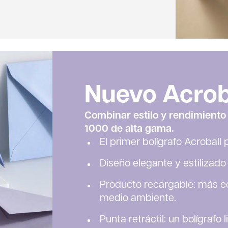
Nuevo Acrob
Combinar estilo y rendimiento 
1000 de alta gama.
El primer bolígrafo Acrobal
Diseño elegante y estilizado
Producto recargable: más e
medio ambiente.
Punta retráctil: un bolígrafo 