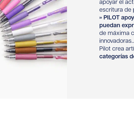
apoyar el ac
escritura de 
» PILOT apoy
puedan expr
de máxima ca
innovadoras
Pilot crea a
categorías d