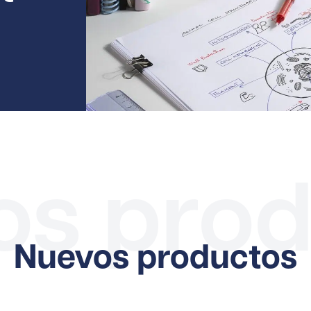
os prod
Nuevos productos