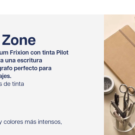
 Zone
m Frixion con tinta Pilot
a una escritura
ígrafo perfecto para
jes.
s de tinta
y colores más intensos,