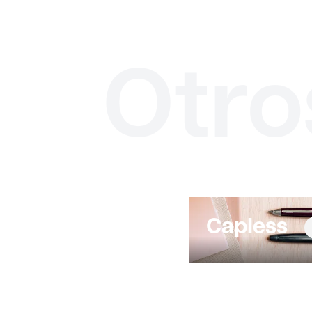
Otro
Capless