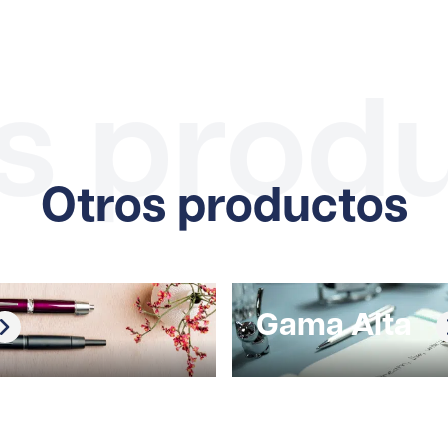
s prod
Otros productos
Gama Alta